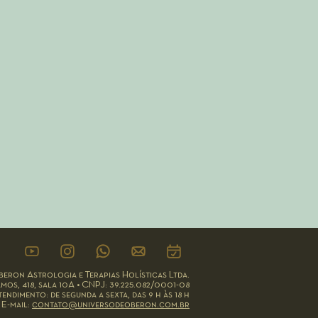
eron Astrologia e Terapias Holísticas Ltda.
mos, 418, sala 10A • CNPJ: 39.225.082/0001-08
endimento: de segunda a sexta, das 9 h às 18 h
•
E-mail:
contato@universodeoberon.com.br