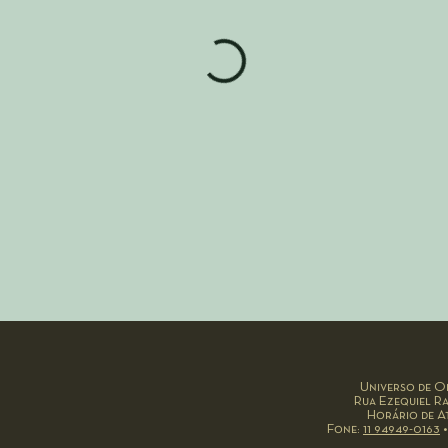
Universo de Ob
Rua Ezequiel Ra
Horário de At
Fone:
11 94949-0163