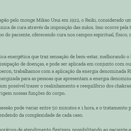
apão pelo monge Mikao Usui em 1922, o Reiki, considerado um
écnica de cura através da imposição das mãos. Isso ocorre pela 
po do paciente, oferecendo cura nos campos espiritual, físico, 
ica energética que traz sensação de bem-estar, melhorando o
dissipação de doenças, e pode ser aplicada em conjunto com ou
Oberon, trabalhamos com a aplicação da energia denominada R
energizada para as pessoas que apresentam a energia denomin
ssim possível trazer o realinhamento e reequilíbrio dos chakras
rigem nossas funções do corpo.
sessão pode variar entre 50 minutos e 1 hora, e o tratamento p
pendendo da complexidade de cada caso.
orários de atendimento flexíveis, possibilitando ao paciente 