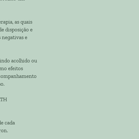
apia, as quais
de disposição e
 negativas e
indo acolhido ou
mo efeitos
o acompanhamento
so.
RATH
de cada
ron.