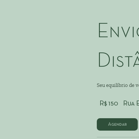
Envi
Dist
Seu equilíbrio de 
150
Reais
R$ 150
Rua 
brasileiros
Agendar