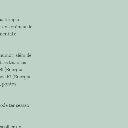
a terapia
transferência de
mental e
 humor, além de
tras técnicas
EI (Energia
ada KI (Energia
, pontos
ode ter sessão
escolher um