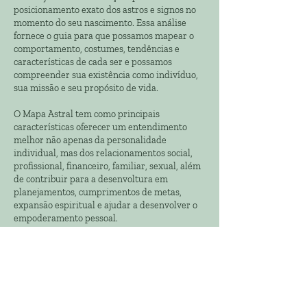
posicionamento exato dos astros e signos no
momento do seu nascimento. Essa análise
fornece o guia para que possamos mapear o
comportamento, costumes, tendências e
características de cada ser e possamos
compreender sua existência como indivíduo,
sua missão e seu propósito de vida.
O Mapa Astral tem como principais
características oferecer um entendimento
melhor não apenas da personalidade
individual, mas dos relacionamentos social,
profissional, financeiro, familiar, sexual, além
de contribuir para a desenvoltura em
planejamentos, cumprimentos de metas,
expansão espiritual e ajudar a desenvolver o
empoderamento pessoal.
No UNIVERSO DE OBERON, realizamos
atendimento individual com interpretações
feitas a partir do ponto considerado zero para
chegarmos ao entendimento total do
indivíduo. O atendimento é gravado