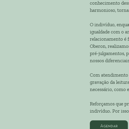
conhecimento dessa
harmonioso, tornan
O indivíduo, enqua
igualdade com o a
relacionamento é 
Oberon, realizamos
pré-julgamentos, p
nossos diferenciais
Com atendimento 
gravação da leitur
necessário, como e
Reforçamos que pre
indivíduo. Por iss
Agendar