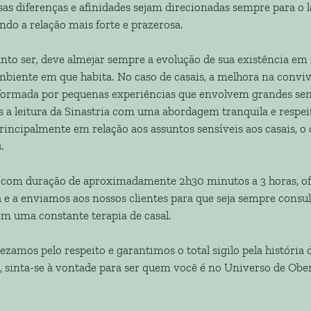
s diferenças e afinidades sejam direcionadas sempre para o l
do a relação mais forte e prazerosa.
nto ser, deve almejar sempre a evolução de sua existência e
mbiente em que habita. No caso de casais, a melhora na conv
formada por pequenas experiências que envolvem grandes se
 a leitura da Sinastria com uma abordagem tranquila e respei
rincipalmente em relação aos assuntos sensíveis aos casais, o
.
com duração de aproximadamente 2h30 minutos a 3 horas, o
a e a enviamos aos nossos clientes para que seja sempre consu
m uma constante terapia de casal.
zamos pelo respeito e garantimos o total sigilo pela história 
o, sinta-se à vontade para ser quem você é no Universo de Obe