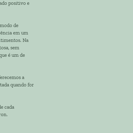
ado positivo e
m modo de
ivência em um
ntimentos. Na
tosa, sem
 que é um de
ferecemos a
ltada quando for
de cada
ron.