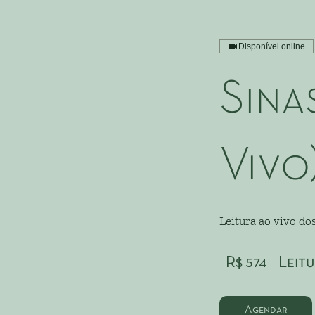
Disponível online
Sina
Vivo
Leitura ao vivo do
574
Reais
R$ 574
Leit
brasileiros
Agendar