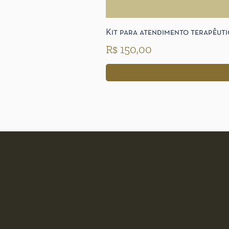
Kit para atendimento terapêut
Preço
R$ 150,00