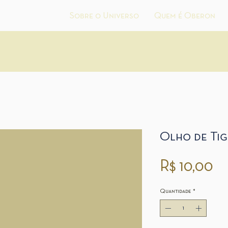
Sobre o Universo
Quem é Oberon
Olho de Tig
P
R$ 10,00
Quantidade
*