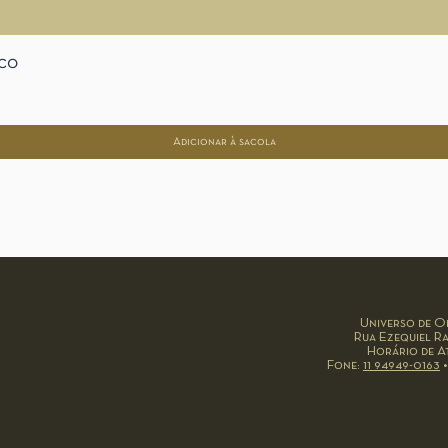
ico
Adicionar à sacola
Universo de Ob
Rua Ezequiel Ra
Horário de At
Fone:
11 94949-0163