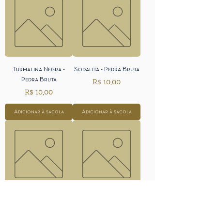
Turmalina Negra -
Sodalita - Pedra Bruta
Pedra Bruta
Preço
R$ 10,00
Preço
R$ 10,00
Adicionar à sacola
Adicionar à sacola
Selenita - Pedra Bruta
Quartzo Verde - Pedra
Preço
Bruta
R$ 10,00