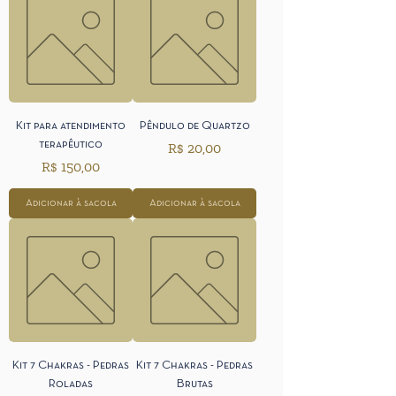
Kit para atendimento
Pêndulo de Quartzo
terapêutico
Preço
R$ 20,00
Preço
R$ 150,00
Adicionar à sacola
Adicionar à sacola
Kit 7 Chakras - Pedras
Kit 7 Chakras - Pedras
Roladas
Brutas