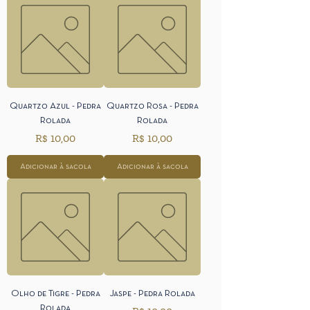
Quartzo Azul - Pedra
Quartzo Rosa - Pedra
Rolada
Rolada
Preço
Preço
R$ 10,00
R$ 10,00
Adicionar à sacola
Adicionar à sacola
Olho de Tigre - Pedra
Jaspe - Pedra Rolada
Rolada