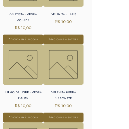
Ametista - Pedra
Selenita - Lapis
Rolada
Preço
R$ 10,00
Preço
R$ 10,00
Adicionar à sacola
Adicionar à sacola
Olho de Tigre - Pedra
Selenita Pedra
Bruta
Sabonete
Preço
Preço
R$ 10,00
R$ 10,00
Adicionar à sacola
Adicionar à sacola