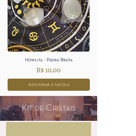
Howlita - Pedra Bruta
Preço
R$ 10,00
Adicionar à sacola
Kit de Cristais