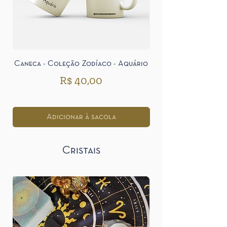
Caneca - Coleção Zodíaco - Aquário
Caneca - Coleção Z
Preço
R$ 40,00
Adicionar à sacola
Cristais