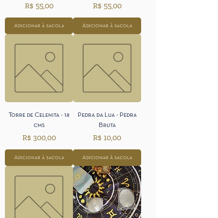
Preço
Preço
R$ 55,00
R$ 55,00
Adicionar à sacola
Adicionar à sacola
Torre de Celenita - 18
Pedra da Lua - Pedra
cms
Bruta
Preço
Preço
R$ 300,00
R$ 10,00
Adicionar à sacola
Adicionar à sacola