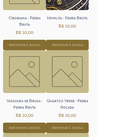
Obsidiana - Pedra
Howlita - Pedra Bruta
Bruta
Preço
R$ 10,00
Preço
R$ 10,00
Adicionar à sacola
Adicionar à sacola
Vassoura de Bruxa -
Quartzo Verde - Pedra
Pedra Bruta
Rolada
Preço
Preço
R$ 10,00
R$ 10,00
Adicionar à sacola
Adicionar à sacola